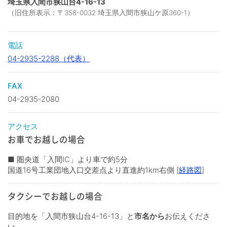
埼玉県入間市狭山台4-16-13
（旧住所表示：〒358-0032 埼玉県入間市狭山ケ原360-1）
電話
04-2935-2288（代表）
FAX
04-2935-2080
アクセス
お車でお越しの場合
■ 圏央道「入間IC」より車で約5分
国道16号工業団地入口交差点より直進約1km右側 [
経路図
]
タクシーでお越しの場合
目的地を「入間市狭山台4-16-13」と
市名から
お伝えくださ
い。