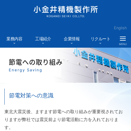
English
業務内容
工場紹介
企業情報
リクルート
MENU
節電への取り組み
Energy Saving
節電対策への意識
東北大震災後、ますます節電への取り組みが重要視されてお
りますが弊社では震災前より節電活動に力を入れておりま
す。